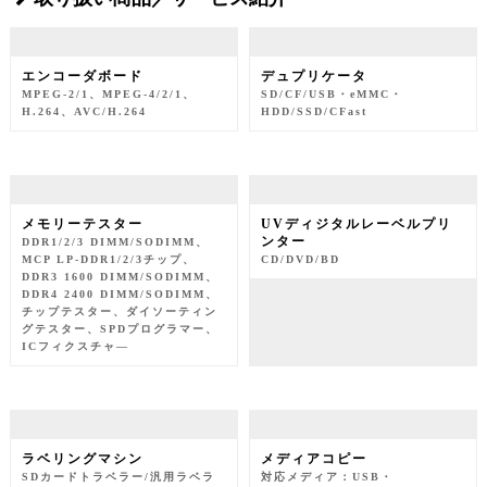
エンコーダボード
デュプリケータ
MPEG-2/1、MPEG-4/2/1、
SD/CF/USB・eMMC・
H.264、AVC/H.264
HDD/SSD/CFast
メモリーテスター
UVディジタルレーベルプリ
ンター
DDR1/2/3 DIMM/SODIMM、
MCP LP-DDR1/2/3チップ、
CD/DVD/BD
DDR3 1600 DIMM/SODIMM、
DDR4 2400 DIMM/SODIMM、
チップテスター、ダイソーティン
グテスター、SPDプログラマー、
ICフィクスチャ―
ラベリングマシン
メディアコピー
SDカードトラベラー/汎用ラベラ
対応メディア：USB・